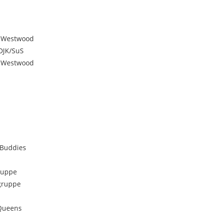
k-Westwood
DJK/SuS
k-Westwood
 Buddies
ruppe
gruppe
Queens