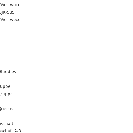
k-Westwood
DJK/SuS
k-Westwood
 Buddies
ruppe
gruppe
Queens
schaft
schaft A/B