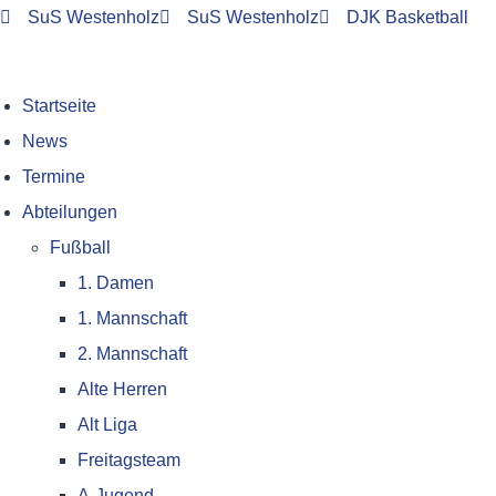
SuS Westenholz
SuS Westenholz
DJK Basketball
Startseite
News
Termine
Abteilungen
Fußball
1. Damen
1. Mannschaft
2. Mannschaft
Alte Herren
Alt Liga
Freitagsteam
A-Jugend