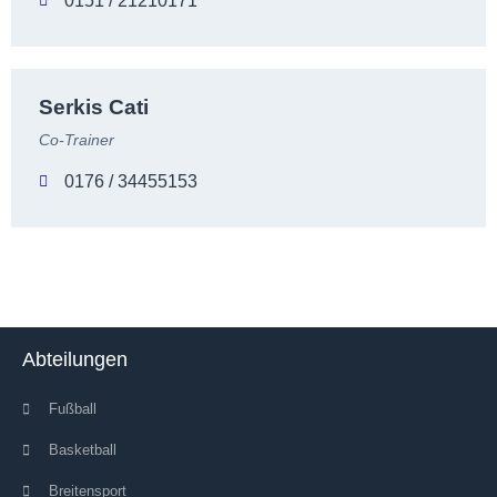
0151 / 21210171
Serkis Cati
Co-Trainer
0176 / 34455153
Abteilungen
Fußball
Basketball
Breitensport