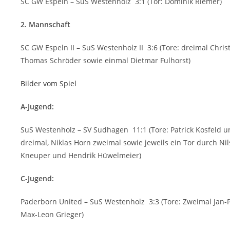
SC GW Espeln – SuS Westenholz 3:1 (Tor: Dominik Riemer)
2. Mannschaft
SC GW Espeln II – SuS Westenholz II 3:6 (Tore: dreimal Chris
Thomas Schröder sowie einmal Dietmar Fulhorst)
Bilder vom Spiel
A-Jugend:
SuS Westenholz – SV Sudhagen 11:1 (Tore: Patrick Kosfeld 
dreimal, Niklas Horn zweimal sowie jeweils ein Tor durch Nil
Kneuper und Hendrik Hüwelmeier)
C-Jugend:
Paderborn United – SuS Westenholz 3:3 (Tore: Zweimal Jan-P
Max-Leon Grieger)