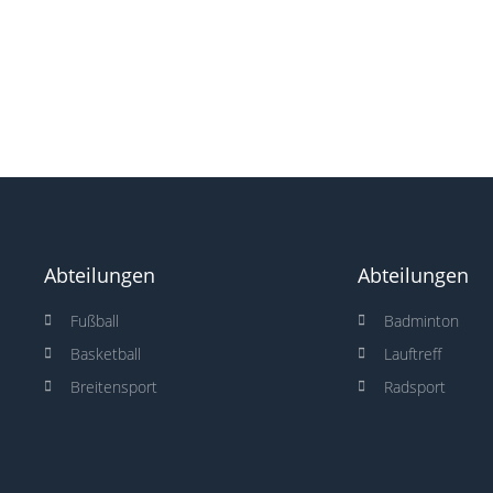
Abteilungen
Abteilungen
Fußball
Badminton
Basketball
Lauftreff
Breitensport
Radsport