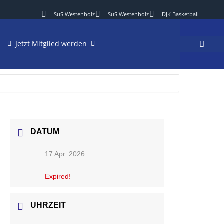
SuS Westenholz
SuS Westenholz
DJK Basketball
Jetzt Mitglied werden
DATUM
17 Apr. 2026
Expired!
UHRZEIT