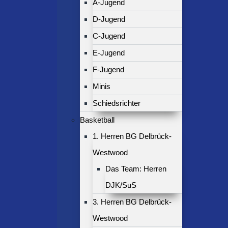
A-Jugend
D-Jugend
C-Jugend
E-Jugend
F-Jugend
Minis
Schiedsrichter
Basketball
1. Herren BG Delbrück-
Westwood
Das Team: Herren
DJK/SuS
3. Herren BG Delbrück-
Westwood