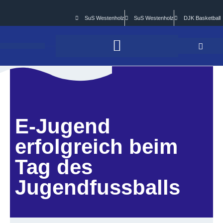
SuS Westenholz
SuS Westenholz
DJK Basketball
E-Jugend
erfolgreich beim
Tag des
Jugendfussballs