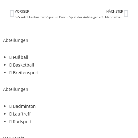
VORIGER
NÄCHSTER
SuS setzt Fanbus zum Spiel in Borchen ein!
Spiel der Aufsteiger – 2. Mannschaft von 1992 besiegt das Team von 2003
Abteilungen
Fußball
Basketball
Breitensport
Abteilungen
Badminton
Lauftreff
Radsport