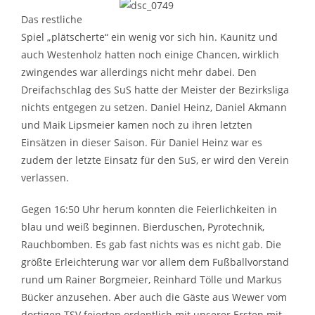
Das restliche
Spiel „plätscherte“ ein wenig vor sich hin. Kaunitz und
auch Westenholz hatten noch einige Chancen, wirklich
zwingendes war allerdings nicht mehr dabei. Den
Dreifachschlag des SuS hatte der Meister der Bezirksliga
nichts entgegen zu setzen. Daniel Heinz, Daniel Akmann
und Maik Lipsmeier kamen noch zu ihren letzten
Einsätzen in dieser Saison. Für Daniel Heinz war es
zudem der letzte Einsatz für den SuS, er wird den Verein
verlassen.
Gegen 16:50 Uhr herum konnten die Feierlichkeiten in
blau und weiß beginnen. Bierduschen, Pyrotechnik,
Rauchbomben. Es gab fast nichts was es nicht gab. Die
größte Erleichterung war vor allem dem Fußballvorstand
rund um Rainer Borgmeier, Reinhard Tölle und Markus
Bücker anzusehen. Aber auch die Gäste aus Wewer vom
dortigen TSV feierten ordentlich mit unserer Ersten mit.