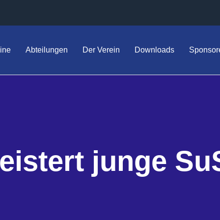
ine
Abteilungen
Der Verein
Downloads
Sponsor
istert junge Su