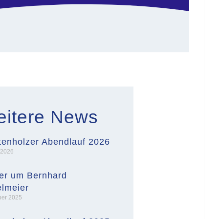
itere News
enholzer Abendlauf 2026
i 2026
er um Bernhard
lmeier
ber 2025