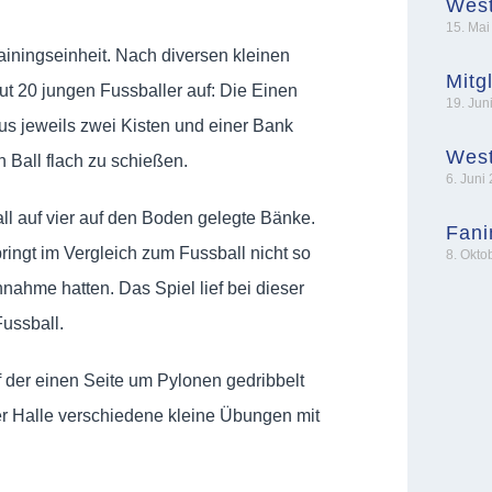
West
15. Mai
iningseinheit. Nach diversen kleinen
Mitg
t 20 jungen Fussballer auf: Die Einen
19. Jun
aus jeweils zwei Kisten und einer Bank
West
 Ball flach zu schießen.
6. Juni
ll auf vier auf den Boden gelegte Bänke.
Fani
ringt im Vergleich zum Fussball nicht so
8. Okto
nahme hatten. Das Spiel lief bei dieser
Fussball.
f der einen Seite um Pylonen gedribbelt
er Halle verschiedene kleine Übungen mit