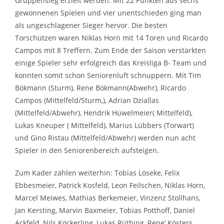
Gruppensieg erzielt werden. Mit 22 Punkten aus sechs
gewonnenen Spielen und vier unentschieden ging man
als ungeschlagener Sieger hervor. Die besten
Torschützen waren Niklas Horn mit 14 Toren
und Ricardo
Campos mit 8 Treffern. Zum Ende der Saison verstärkten
einige Spieler sehr erfolgreich das Kreisliga B- Team und
konnten somit schon Seniorenluft schnuppern. Mit Tim
Bökmann (Sturm), Rene
Bökmann(Abwehr), Ricardo
Campos (Mittelfeld/Sturm,), Adrian Dziallas
(Mittelfeld/Abwehr), Hendrik Hüwelmeier( Mittelfeld),
Lukas Kneuper ( Mittelfeld), Marius Lübbers (Torwart)
und Gino Ristau (Mittelfeld/Abwehr) werden nun acht
Spieler in den Seniorenbereich aufsteigen.
Zum Kader zählen weiterhin: Tobias Löseke, Felix
Ebbesmeier, Patrick Kosfeld, Leon Feilschen, Niklas Horn,
Marcel Meiwes, Mathias Berkemeier, Vinzenz Stollhans,
Jan Kersting, Marvin Baxmeier, Tobias Potthoff, Daniel
Ackfeld, Nils Köckerling, Lukas Rüthing, Rene’ Kösters,